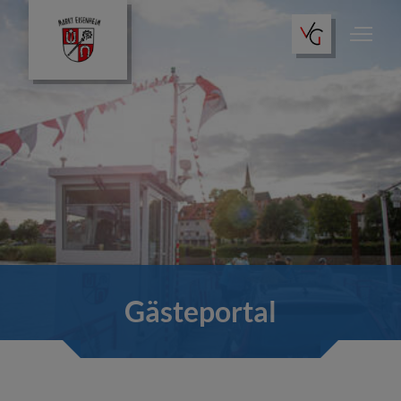
Gästeportal
Essen & Trinken
Übernachtungen
Gästeportal
Freizeitaktivitäten
Allgemeine Informationen