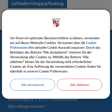
Leitfaden Umgang Rodung
Um Ihnen ein optimales Benutzererlebnis zu bieten, verwenden
wir auf dieser Webseite Cookies. Sie können über die
Cookie
Postanschrift
Präferenzen
Ihre aktuelle Cookie Auswahl anpassen. Durch das
Betätigen des Buttons "Alle akzeptieren" stimmen Sie der
Markt Eisenheim
Verwendung aller Cookies zu. Mithilfe des Buttons "Alle
ablehnen" lehnen Sie der Verwendung nicht erforderlicher
c/o Verwaltungsgemeinschaft Estenfeld
Cookies ab. Eine Auflistung der verwendeten Cookies finden Sie
Untere Ritterstr. 6, 97230 Estenfeld
ebenfalls in unseren Cookie Präferenzen.
Rathäuser
Alle akzeptieren
Alle ablehnen
Rathaus Untereisenheim
Reichertsgasse 3, 97247 Untereisenheim
(Büro Bürgermeister)