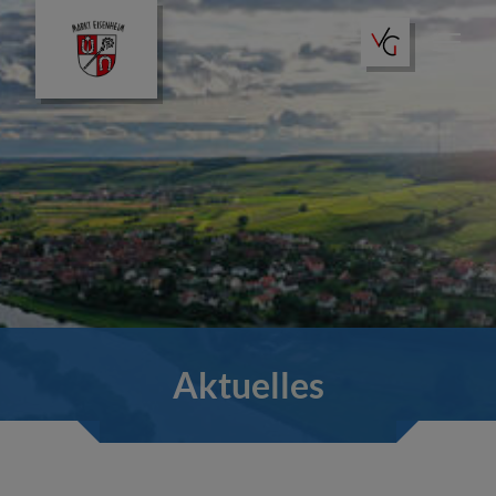
Aktuelles
Amtliche Bekanntmachungen
Unser Ort
Aktuelles
Gästeportal
Bürgerportal