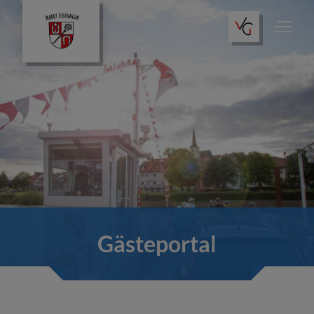
Gästeportal
Essen & Trinken
Übernachtungen
Gästeportal
Freizeitaktivitäten
Allgemeine Informationen