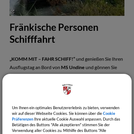
Fränkische Personen
Schifffahrt
„KOMM MIT – FAHR SCHIFF!“
und genießen Sie Ihren
Ausflugstag an Bord von
MS Undine
und gönnen Sie
sich eine Auszeit vom Alltag auf einer kleinen
Flusskreuzfahrt im Mittelpunkt Europas auf der Rhein-
Main-Donau-Wasserstraße zwischen Nordsee und dem
Schwarzen Meer. Die Undine fährt zwischen Volkach
Um Ihnen ein optimales Benutzererlebnis zu bieten, verwenden
und Wipfeld und kommt auf ihrer Fahrt an Eisenheim
wir auf dieser Webseite Cookies. Sie können über die
Cookie
vorbei...
Präferenzen
Ihre aktuelle Cookie Auswahl anpassen. Durch das
Betätigen des Buttons "Alle akzeptieren" stimmen Sie der
Hier geht es zur Undine
Verwendung aller Cookies zu. Mithilfe des Buttons "Alle