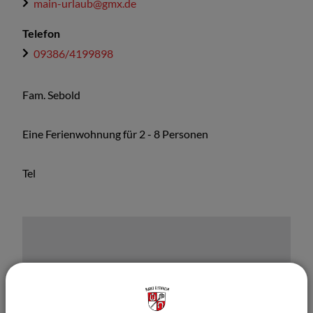
main-urlaub@gmx.de
Telefon
09386/4199898
Fam. Sebold
Eine Ferienwohnung für 2 - 8 Personen
Tel