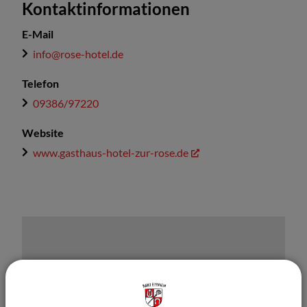
Kontaktinformationen
E-Mail
info@rose-hotel.de
Telefon
09386/97220
Website
www.gasthaus-hotel-zur-rose.de